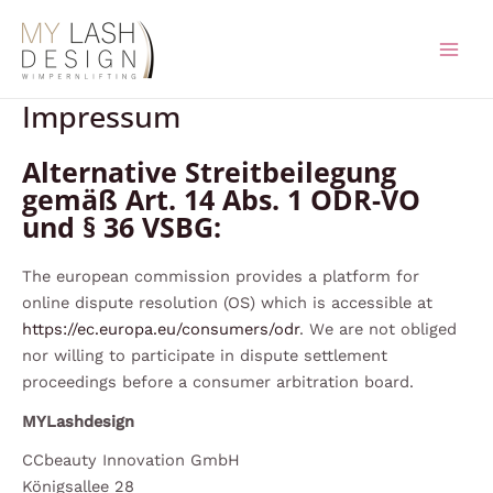
Zum
Inhalt
MAIN
springen
MEN
Impressum
Alternative Streitbeilegung
gemäß Art. 14 Abs. 1 ODR-VO
und § 36 VSBG:
The european commission provides a platform for
online dispute resolution (OS) which is accessible at
https://ec.europa.eu/consumers/odr
. We are not obliged
nor willing to participate in dispute settlement
proceedings before a consumer arbitration board.
MYLashdesign
CCbeauty Innovation GmbH
Königsallee 28