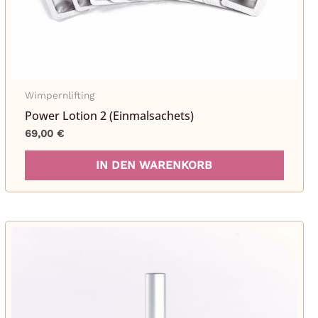
Wimpernlifting
Power Lotion 2 (Einmalsachets)
69,00
€
s
IN DEN WARENKORB
ukt
ere
nten
onen
en