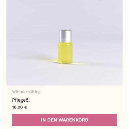
ionen
nen
uktseite
hlt
den
Wimpernlifting
Pflegeöl
18,00
€
IN DEN WARENKORB