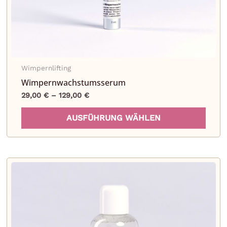
Wimpernlifting
Wimpern­wachstumsserum
29,00
€
–
129,00
€
Diese
AUSFÜHRUNG WÄHLEN
Prod
weist
mehr
Varia
auf.
Die
Opti
könn