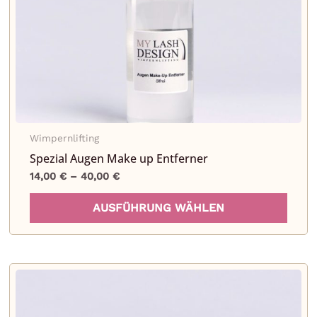
auf
der
Produ
gewä
werd
Wimpernlifting
Spezial Augen Make up Entferner
14,00
€
–
40,00
€
Diese
AUSFÜHRUNG WÄHLEN
Prod
weist
mehr
Varia
auf.
Die