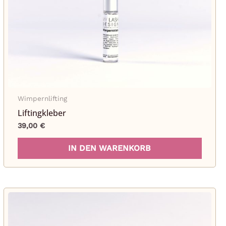
ktseite
hlt
en
Wimpernlifting
Liftingkleber
39,00
€
s
IN DEN WARENKORB
ukt
ere
nten