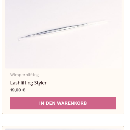
onen
en
ktseite
hlt
en
Wimpernlifting
Lashlifting Styler
19,00
€
IN DEN WARENKORB