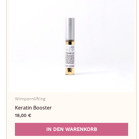
auf.
Die
Opt
kön
auf
der
Prod
gewä
wer
Wimpernlifting
Keratin Booster
19,00
€
IN DEN WARENKORB