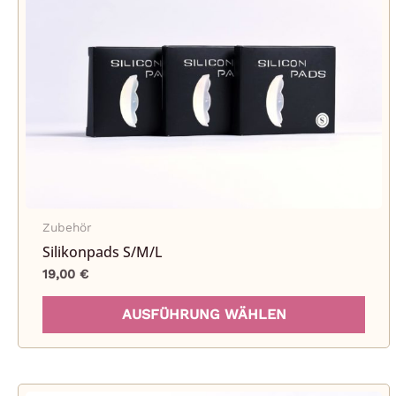
Zubehör
Silikonpads S/M/L
19,00
€
Dies
AUSFÜHRUNG WÄHLEN
Pro
weis
meh
Vari