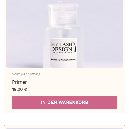
Opti
könn
auf
der
Produ
gewä
werd
Wimpernlifting
Primer
19,00
€
es
IN DEN WARENKORB
dukt
t
rere
anten