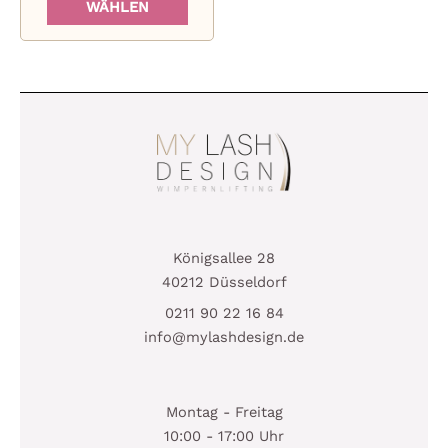
WÄHLEN
weist
mehrere
Varianten
auf.
Die
Optionen
können
auf
der
Produktseite
Königsallee 28
gewählt
40212 Düsseldorf
werden
0211 90 22 16 84
info@mylashdesign.de
Montag - Freitag
10:00 - 17:00 Uhr