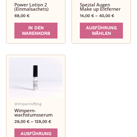
Power Lotion 2
Spezial Augen
(Einmalsachets)
Make up Entferner
69,00
€
14,00
€
–
40,00
€
Dieses
IN DEN
AUSFÜHRUNG
Produ
WARENKORB
WÄHLEN
weist
mehre
Varian
auf.
Die
Optio
könne
auf
der
Wimpernlifting
Produk
Wimpern­
gewähl
wachstumsserum
werde
29,00
€
–
129,00
€
Dieses
AUSFÜHRUNG
Produkt